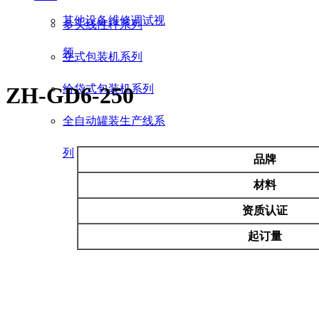
其他设备维修调试视
多头线性秤系列
频
立式包装机系列
给袋式包装机系列
ZH-GD6-250
全自动罐装生产线系
列
品牌
材料
资质认证
起订量