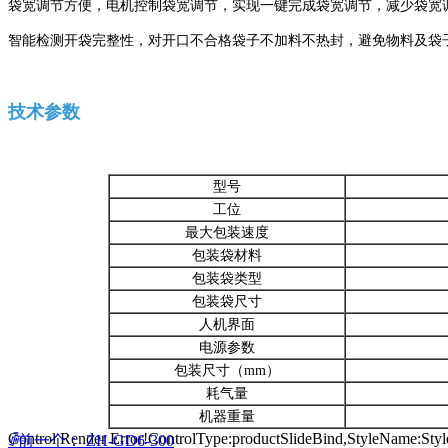
袋宽调节方便，电机控制袋宽调节，实现一键完成袋宽调节，减少袋宽
智能检测开袋完整性，对开口不合格袋子不加料不热封，避免物料及袋
技术参数
型号
工位
最大包装速度
包装袋材料
包装袋类型
包装袋尺寸
人机界面
电源参数
包装尺寸（mm）
耗气量
机器重量
Control Render Error!ControlType:productSlideBind,StyleNa
ꄴ
前一个：
ZH-GD6-300