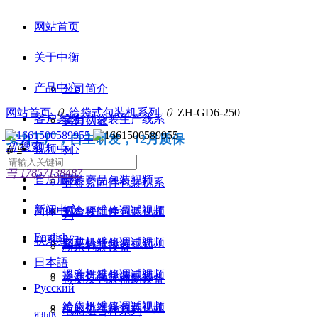
网站首页
关于中衡
产品中心
公司简介
网站首页
ꄲ
给袋式包装机系列
ꄲ
ZH-GD6-250
客户案例
全自动袋装生产线系
实力认证
实力工厂，自主研发，12月质保
끠
搜索
视频中心
ꁆ
ꁇ
列
끅
17857138487
售后服务
罐装产品包装视频
五金紧固件包装机系
新闻中心
组合秤维修调试视频
简体中文
五金紧固件包装视频
列
English
联系我们
立式机维修调试视频
坚果炒货包装视频
粉末包装设备
日本語
提升机维修调试视频
冷冻产品包装视频
检测及包装辅助设备
Русский
给袋机维修调试视频
粉末类产品包装视频
电脑组合秤系列
язык