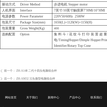
驱动方式
Driver Method
步进电机
Stepper motor
人机界面
Interface
7英寸/10英寸触摸屏7"HMI/10"HMI
电源参数
Power Parameter
220V50/60Hz 2500W
包装尺寸
Package Size(mm)
1650(L)×1120(W)×1150(H)
包装重量
Gross Weight(Kg)
400
选购配置
Option
集料斗
/花纹斗打印装置超
电
/
TimingHopper/Dimple Hopper/Prin
Identifier/Rotary Top Cone
前一个：
ZH-A14Ⅱ 二代十四头电脑组合秤
ꄴ
后一个：
ZH-AM32 32头微型电脑组合秤
ꄲ
网站首页
关于我们
新闻中心
产品中心
联系我们