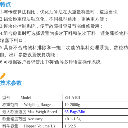
特点
1.与
传统算法
相比，
优化
后
算法在大重量称量时，速度更快；
2.铝盒称重模块独立化，不同机型通用，更换更方便；
3.模块化控制系统，便于故障排查及节省维修费用；
4.组合称重时可选择设置为多次下料和依次下料，避免蓬松物料
堵塞下料ロ；
5.具备不合格物料排除和一拖二功能的集料处理系统、数粒功
能、出厂参数设置恢复功能；
6.可根据客户要求使用中英/西等多种语言操作系统。
技术参数
型号
Model
ZH-A10Ⅱ
称重范围
Weighing Range
10-2000
g
最大称重速度
Max Weigh Speed
65 Bags/Min
称量精度范围
Accuracy
±0.1-1.5g
料斗容量
Hopper Volume(L)
1.6/2.5